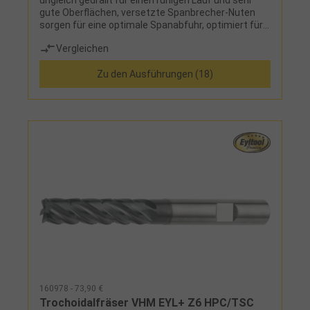
ungleich gedrallt für einen ruhigen Lauf und sehr
gute Oberflächen, versetzte Spanbrecher-Nuten
sorgen für eine optimale Spanabfuhr, optimiert für
das Trochoidalfräsen, abgesetzter
Vergleichen
Halsdurchmesser für größere Reichweiten
Zu den Ausführungen (18)
160978 - 73,90 €
Trochoidalfräser VHM EYL+ Z6 HPC/TSC