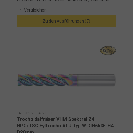
Eckenradius für höchste Standzeiten, sehr hohe
Zerspanleistung, verstärkter Kern, große
Vergleichen
Spannuten im Frontbereich, Schneiden mit
Spanteilern reduzieren die Schnittkräfte und sorgen
Zu den Ausführungen (7)
für kurze Späne
161102320 - 432,33 €
Trochoidalfräser VHM Spektral Z4
HPC/TSC Eyltrocho ALU Typ W DIN6535-HA
D20mm