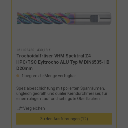
161102420 - 430,18 €
Trochoidalfräser VHM Spektral Z4
HPC/TSC Eyltrocho ALU Typ W DIN6535-HB
D20mm
1 begrenzte Menge verfügbar
Spezialbeschichtung mit polierten Spanräumen,
ungleich gedrallt und dualer Kerndurchmesser, für
einen ruhigen Lauf und sehr gute Oberflächen,
versetzte Spanbrecher-Nuten sorgen für eine
Vergleichen
optimale SpanabfuhrEinsatz: für das
Hochleistungs- und Hochgeschwindigkeits-
Zu den Ausführungen (12)
Trochoidalfräsen in Aluminium und anderer NE-
Werkstoffe