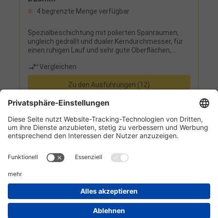
4 begrenzte Menge verfügbar
Spezialbeschichtung mit polierten Spanräumen,
ungleich gedrallt und dualer Kerndurchmesser, für
einen ruhigen Lauf und sehr gute Oberflächen,
versetzte Spanbrecher-Nuten sorgen für eine
Vergleichen
optimale SpanabfuhrEinsatz: für das
Hochleistungs- und Hochgeschwindigkeits-
Zu den Ausführungen (12)
Trochoidalfräsen in Aluminium und anderer NE-
Werkstoffe
Informationen
Kundenservice
Technikzentrum