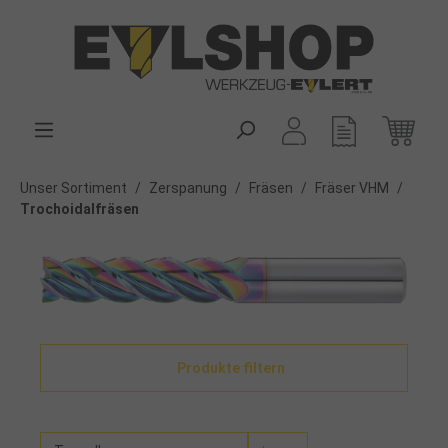
alt springen
Unser Sortiment
/
Zerspanung
/
Fräsen
/
Fräser VHM
/
Trochoidalfräsen
Produkte filtern