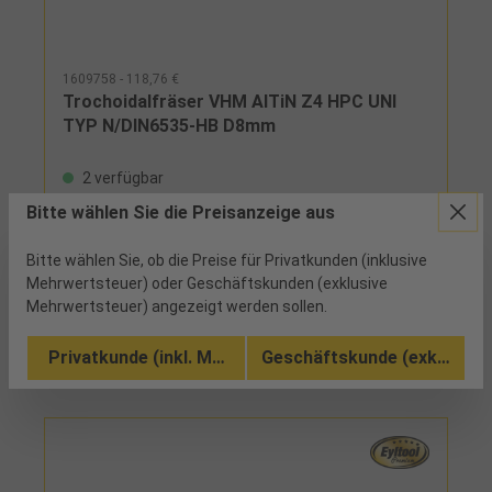
1609758 - 118,76 €
Trochoidalfräser VHM AlTiN Z4 HPC UNI
TYP N/DIN6535-HB D8mm
2 verfügbar
Bitte wählen Sie die Preisanzeige aus
ungleich gedrallt für einen ruhigen Lauf und sehr
gute Oberflächen, Schutz der Schneidecken durch
Bitte wählen Sie, ob die Preise für Privatkunden (inklusive
Eckenradius für höchste Standzeiten, sehr hohe
Mehrwertsteuer) oder Geschäftskunden (exklusive
Zerspanleistung, verstärkter Kern, große
Vergleichen
Spannuten im Frontbereich, Schneiden mit
Mehrwertsteuer) angezeigt werden sollen.
Spanteilern reduzieren die Schnittkräfte und sorgen
Zu den Ausführungen (7)
für kurze Späne
Privatkunde (inkl. MwSt.)
Geschäftskunde (exkl. MwSt