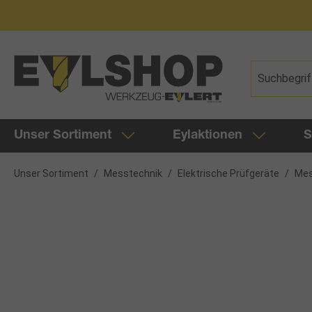
springen
Zur Hauptnavigation springen
Unser Sortiment
Eylaktionen
S
Unser Sortiment
/
Messtechnik
/
Elektrische Prüfgeräte
/
Mes