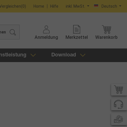
Vergleichen
(
0
)
Home
Hilfe
inkl. MwSt.
Deutsch
hen
Anmeldung
Merkzettel
Warenkorb
nstleistung
Download