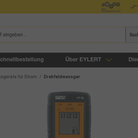
Suc
chnellbestellung
Über EYLERT
Die
sgeräte für Strom
/
Drehfeldmessger