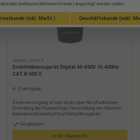
skunden (exklusive Mehrwertsteuer) angezeigt werden sollen.
rivatkunde (inkl. MwSt.)
Geschäftskunde (exkl. Mw
364346 - 106,51 €
Drehfeldmessgerät Digital 40-690V 15-400Hz
CAT III 600 V
2 verfügbar
Stromversorgung erfolgt direkt über NetzFunktionen:
Ermittlung der Phasenfolge, Feststellung von falschen
KabelanschlüssenLieferumfang:Messgerät,
Messleitungen mit Krokodilklemmen und
Vergleichen
Transporttasche
In den Warenkorb