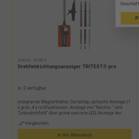
Geschäft
P
364342 - 90,80 €
Drehfeldrichtungsanzeiger TRITEST® pro
2 verfügbar
integrierter Magnethalter, Gürtelclip, optische Anzeige (1
x grün, 4 x rot)Funktionen: Anzeige von "Rechts-" und
"Linksdrehfeld" über grüne und rote LED, Anzeige der
Phasenspannungen L1, L2 und L3 über rote LED,
Vergleichen
integrierte
MessstellenbeleuchtungLieferumfang:Messgerät, 4 mm
In den Warenkorb
Sicherheitsprüfspitzen und Abgreifklemme