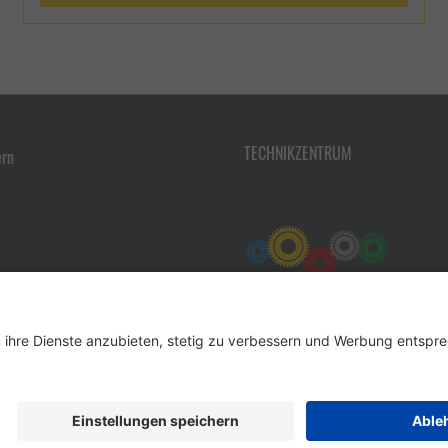
TECHNIKZENTRUM
ern
Werkzeug-Eylert GmbH & Co. KG • F.-O.-Schimmel-Str. 3 • 09120 Chemnitz