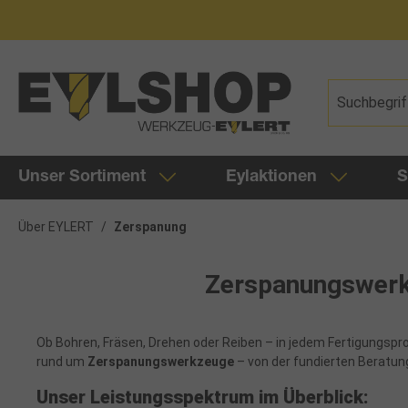
springen
Zur Hauptnavigation springen
Unser Sortiment
Eylaktionen
S
Über EYLERT
/
Zerspanung
Zerspanungswerkz
Ob Bohren, Fräsen, Drehen oder Reiben – in jedem Fertigungspro
rund um
Zerspanungswerkzeuge
– von der fundierten Beratung 
Unser Leistungsspektrum im Überblick: