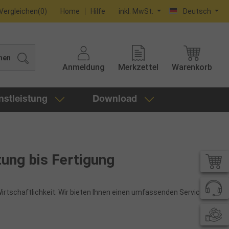
Vergleichen
(
0
)
Home
Hilfe
inkl. MwSt.
Deutsch
hen
Anmeldung
Merkzettel
Warenkorb
nstleistung
Download
ung bis Fertigung
Wirtschaftlichkeit. Wir bieten Ihnen einen umfassenden Service