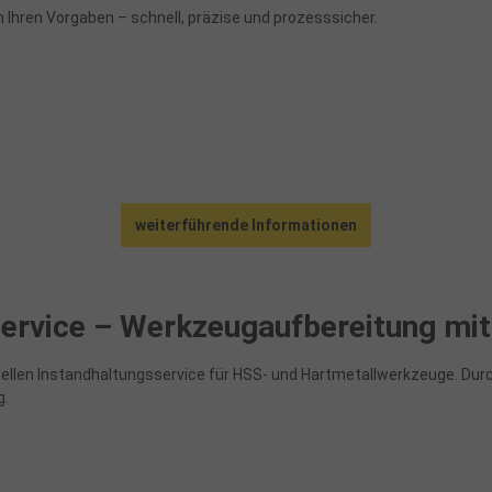
ch Ihren Vorgaben – schnell, präzise und prozesssicher.
weiterführende Informationen
service – Werkzeugaufbereitung mi
llen Instandhaltungsservice für HSS- und Hartmetallwerkzeuge. Durc
g.