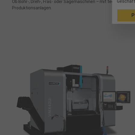
Geschäft
Ob Bohr-, Dreh-, Fräs- oder Sägemaschinen – mit technischem 
Produktionsanlagen.
P