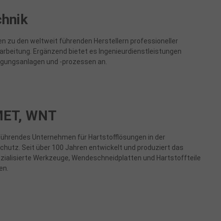
hnik
n zu den weltweit führenden Herstellern professioneller
rbeitung. Ergänzend bietet es Ingenieurdienstleistungen
tigungsanlagen und -prozessen an.
MET, WNT
 führendes Unternehmen für Hartstofflösungen in der
hutz. Seit über 100 Jahren entwickelt und produziert das
ialisierte Werkzeuge, Wendeschneidplatten und Hartstoffteile
en.