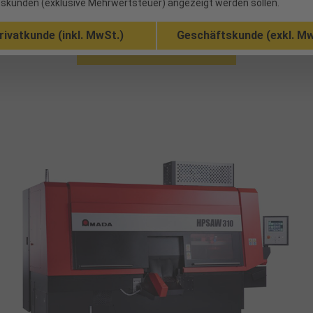
skunden (exklusive Mehrwertsteuer) angezeigt werden sollen.
Know-how, praxisnaher Erfahrung und einem schnellen Service sichern
rivatkunde (inkl. MwSt.)
Geschäftskunde (exkl. Mw
weiterführende Informationen