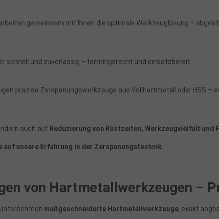
rarbeiten gemeinsam mit Ihnen die optimale Werkzeuglösung – abges
r schnell und zuverlässig – termingerecht und einsatzbereit.
igen präzise Zerspanungswerkzeuge aus Vollhartmetall oder HSS – e
sondern auch auf
Reduzierung von Rüstzeiten, Werkzeugvielfalt und
e auf unsere Erfahrung in der Zerspanungstechnik.
gen von Hartmetallwerkzeugen – P
as Unternehmen
maßgeschneiderte Hartmetallwerkzeuge
, exakt abge