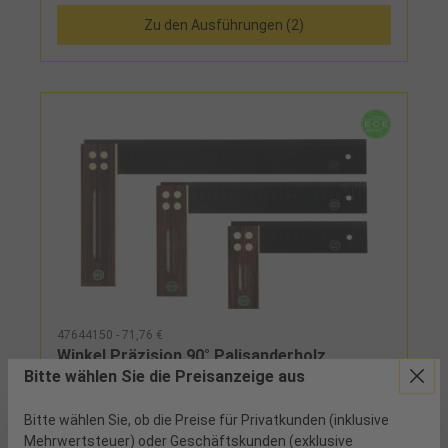
Zu den Ausführungen (2)
47644150 - 71,76 €
Winkel Präzision 90° Palisanderholz
Bitte wählen Sie die Preisanzeige aus
L150x115mm
Bitte wählen Sie, ob die Preise für Privatkunden (inklusive
6 verfügbar
Mehrwertsteuer) oder Geschäftskunden (exklusive